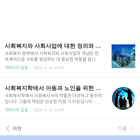
사회복지와 사회사업에 대한 정의와 긍적적인 영향과 부정적인 영향
사회복지 영역에서 사회복지와 사회사업의 개념은 전
세계적으로 사회를 형성하는 데 중요한 역할을 합니다.
이러한 개념을 이해하는 것은 우리 사회에 긍정적이고
카테고리 없음
2024. 3. 16. 23:20
부정적인 영향을 미치는 메커니즘을 이해하는 데 중요
합니다. 사회복지와 사회사업의 정의를 자세히 알아보
고, 이들의 상호 관계가 우리 사회에 어떻게 좋게 또는
사회복지학에서 아동과 노인을 위한 사회복지사의 역할및 자세
나쁘게 영향을 미치는지 살펴보겠습니다. 사회복지와
사회사업의 정의 사회복지는 사회 내에서 개인과 가족,
사회복지학에서 사회복지사의 역할은 다양하고 중추적
지역사회의 복지를 증진하기 위해 고안된 다양한 정책,
입니다. 그들의 책임은 단순한 지원 그 이상입니다. 그
프로그램 및 서비스를 포함합니다. 빈곤, 불평등, 실업,
들은 변화의 옹호자, 상담자, 촉진자의 역할을 합니다.
카테고리 없음
2024. 3. 16. 22:09
의료 격차 등 사회 문제를 해결하는 것을 목표로 합니
특히 어린이와 노인의 경우 사회복지사는 그들의 복지
다. 본질적으로 사회복지는 사회의 모든 구성원이 성장
와 삶의 질을 보장하는 데 중요한 역할을 합니다. 이번
과 발전을 위한 기본적인 필수품과 기회에 접근할 수 있
블로그 게시물에서는 어린이와 노인 모두의 관점에서
이전
다음
도록 노력합니다. 그에 반해 ..
사회복지사의 역할과 태도를 살펴보고 사회에서의 역
할의 중요성을 강조하겠습니다. 아동을 위한 사회복지